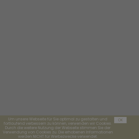
Um unsere Webseite für Sie optimal zu gestalten und
OK
fortlaufend verbessern zu können, verwenden wir Cookies.
Durch die weitere Nutzung der Webseite stimmen Sie der
Verwendung von Cookies zu. Die erhobenen Informationen
werden NICHT für Werbezwecke verwendet.