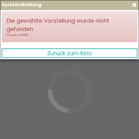
×
System Meldung
zum Spielplan
Anmelden
Die gewählte Vorstellung wurde nicht
gefunden
ErrorNo. 270083
Zurück zum Kino