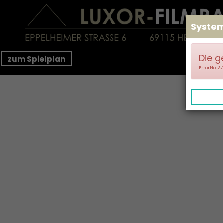
Syste
Die g
zum Spielplan
ErrorNo. 2