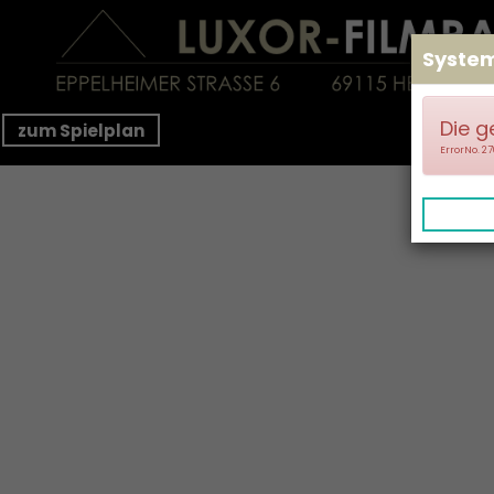
Syste
Die g
zum Spielplan
ErrorNo. 2