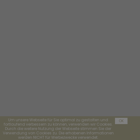
Um unsere Webseite für Sie optimal zu gestalten und
OK
fortlaufend verbessern zu können, verwenden wir Cookies.
Durch die weitere Nutzung der Webseite stimmen Sie der
Verwendung von Cookies zu. Die erhobenen Informationen
werden NICHT für Werbezwecke verwendet.