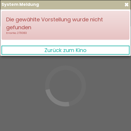
×
System Meldung
zum Spielplan
Anmelden
Die gewählte Vorstellung wurde nicht
gefunden
ErrorNo. 270083
Zurück zum Kino