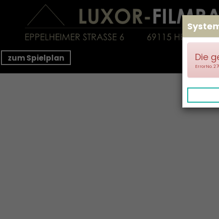
Syste
Die g
zum Spielplan
ErrorNo. 2