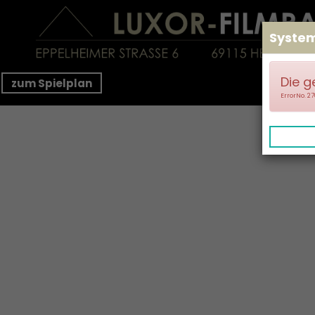
Syste
Die g
zum Spielplan
ErrorNo. 2