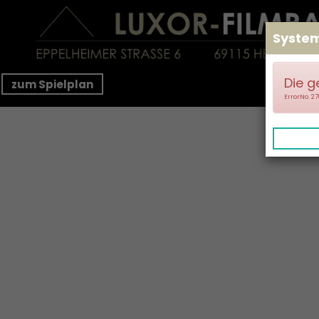
Syste
Die g
zum Spielplan
ErrorNo. 2