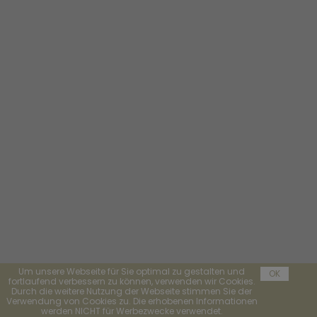
Um unsere Webseite für Sie optimal zu gestalten und
OK
fortlaufend verbessern zu können, verwenden wir Cookies.
Durch die weitere Nutzung der Webseite stimmen Sie der
Verwendung von Cookies zu. Die erhobenen Informationen
werden NICHT für Werbezwecke verwendet.