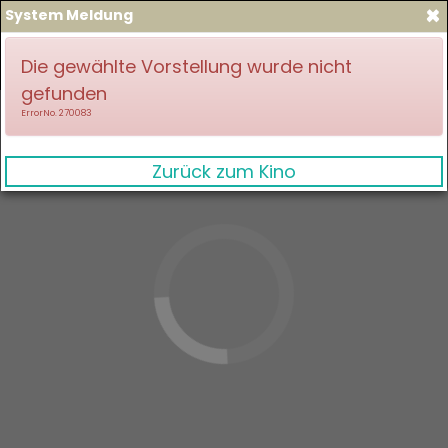
×
System Meldung
zum Spielplan
Anmelden
Die gewählte Vorstellung wurde nicht
gefunden
ErrorNo. 270083
Zurück zum Kino