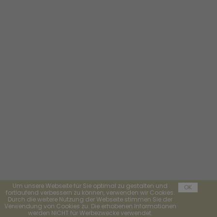
Um unsere Webseite für Sie optimal zu gestalten und
OK
fortlaufend verbessern zu können, verwenden wir Cookies.
Durch die weitere Nutzung der Webseite stimmen Sie der
Verwendung von Cookies zu. Die erhobenen Informationen
werden NICHT für Werbezwecke verwendet.