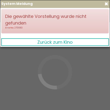
×
System Meldung
zum Spielplan
Anmelden
Die gewählte Vorstellung wurde nicht
gefunden
ErrorNo. 270083
Zurück zum Kino