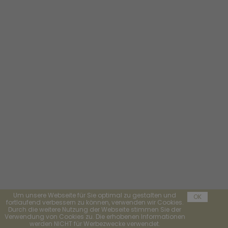
Um unsere Webseite für Sie optimal zu gestalten und
OK
fortlaufend verbessern zu können, verwenden wir Cookies.
Durch die weitere Nutzung der Webseite stimmen Sie der
Verwendung von Cookies zu. Die erhobenen Informationen
werden NICHT für Werbezwecke verwendet.