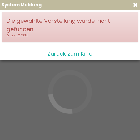
×
System Meldung
zum Spielplan
Anmelden
Die gewählte Vorstellung wurde nicht
gefunden
ErrorNo. 270083
Zurück zum Kino