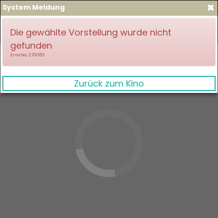
×
System Meldung
zum Spielplan
Anmelden
Die gewählte Vorstellung wurde nicht
gefunden
ErrorNo. 270083
Zurück zum Kino