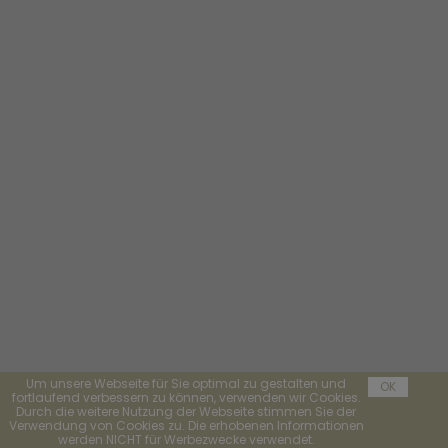
Um unsere Webseite für Sie optimal zu gestalten und
OK
fortlaufend verbessern zu können, verwenden wir Cookies.
Durch die weitere Nutzung der Webseite stimmen Sie der
Verwendung von Cookies zu. Die erhobenen Informationen
werden NICHT für Werbezwecke verwendet.