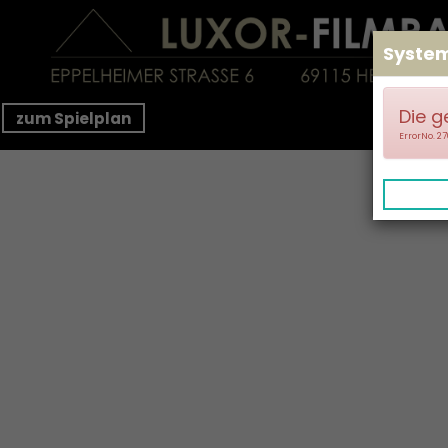
Syste
Die g
zum Spielplan
ErrorNo. 2