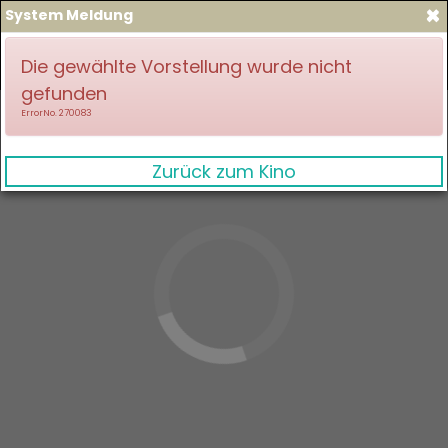
×
System Meldung
zum Spielplan
Anmelden
Die gewählte Vorstellung wurde nicht
gefunden
ErrorNo. 270083
Zurück zum Kino