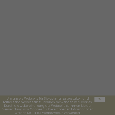
Um unsere Webseite für Sie optimal zu gestalten und
OK
fortlaufend verbessern zu können, verwenden wir Cookies.
Durch die weitere Nutzung der Webseite stimmen Sie der
Verwendung von Cookies zu. Die erhobenen Informationen
werden NICHT für Werbezwecke verwendet.