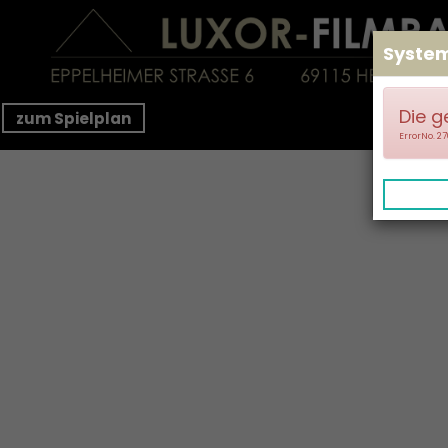
Syste
Die g
zum Spielplan
ErrorNo. 2