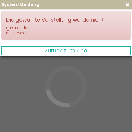
×
System Meldung
zum Spielplan
Anmelden
Die gewählte Vorstellung wurde nicht
gefunden
ErrorNo. 270083
Zurück zum Kino