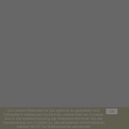
Um unsere Webseite für Sie optimal zu gestalten und
OK
fortlaufend verbessern zu können, verwenden wir Cookies.
Durch die weitere Nutzung der Webseite stimmen Sie der
Verwendung von Cookies zu. Die erhobenen Informationen
werden NICHT für Werbezwecke verwendet.