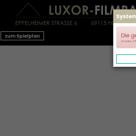
Syste
Die g
zum Spielplan
ErrorNo. 2