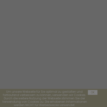
Um unsere Webseite für Sie optimal zu gestalten und
OK
fortlaufend verbessern zu können, verwenden wir Cookies.
Durch die weitere Nutzung der Webseite stimmen Sie der
Verwendung von Cookies zu. Die erhobenen Informationen
werden NICHT für Werbezwecke verwendet.