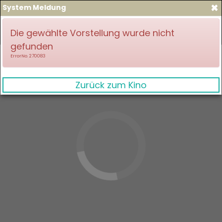
×
System Meldung
zum Spielplan
Anmelden
Die gewählte Vorstellung wurde nicht
gefunden
ErrorNo. 270083
Zurück zum Kino