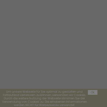
Um unsere Webseite für Sie optimal zu gestalten und
OK
fortlaufend verbessern zu können, verwenden wir Cookies.
Durch die weitere Nutzung der Webseite stimmen Sie der
Verwendung von Cookies zu. Die erhobenen Informationen
werden NICHT für Werbezwecke verwendet.