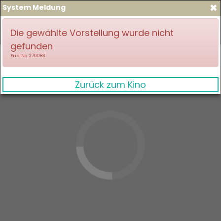
×
System Meldung
zum Spielplan
Anmelden
Die gewählte Vorstellung wurde nicht
gefunden
ErrorNo. 270083
Zurück zum Kino