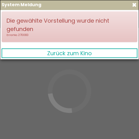
×
System Meldung
zum Spielplan
Anmelden
Die gewählte Vorstellung wurde nicht
gefunden
ErrorNo. 270083
Zurück zum Kino