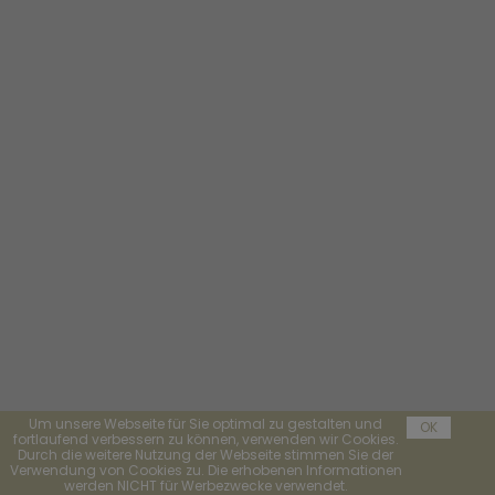
Um unsere Webseite für Sie optimal zu gestalten und
OK
fortlaufend verbessern zu können, verwenden wir Cookies.
Durch die weitere Nutzung der Webseite stimmen Sie der
Verwendung von Cookies zu. Die erhobenen Informationen
werden NICHT für Werbezwecke verwendet.