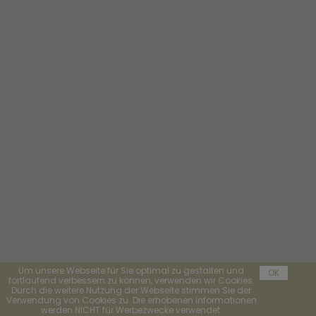
Um unsere Webseite für Sie optimal zu gestalten und
OK
fortlaufend verbessern zu können, verwenden wir Cookies.
Durch die weitere Nutzung der Webseite stimmen Sie der
Verwendung von Cookies zu. Die erhobenen Informationen
werden NICHT für Werbezwecke verwendet.