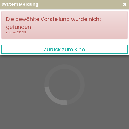
×
System Meldung
zum Spielplan
Anmelden
Die gewählte Vorstellung wurde nicht
gefunden
ErrorNo. 270083
Zurück zum Kino