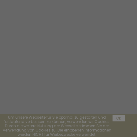
Um unsere Webseite für Sie optimal zu gestalten und
OK
fortlaufend verbessern zu können, verwenden wir Cookies.
Durch die weitere Nutzung der Webseite stimmen Sie der
Verwendung von Cookies zu. Die erhobenen Informationen
werden NICHT für Werbezwecke verwendet.