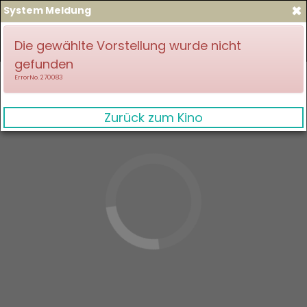
×
System Meldung
zum Spielplan
Anmelden
Die gewählte Vorstellung wurde nicht
gefunden
ErrorNo. 270083
Zurück zum Kino