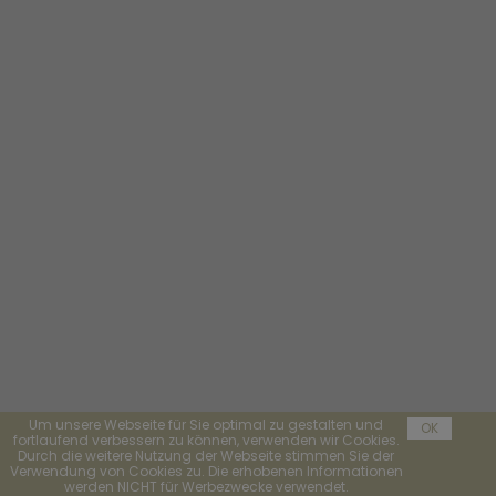
Um unsere Webseite für Sie optimal zu gestalten und
OK
fortlaufend verbessern zu können, verwenden wir Cookies.
Durch die weitere Nutzung der Webseite stimmen Sie der
Verwendung von Cookies zu. Die erhobenen Informationen
werden NICHT für Werbezwecke verwendet.