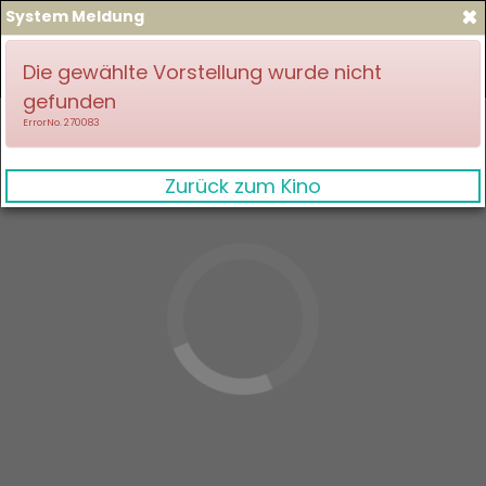
×
System Meldung
zum Spielplan
Anmelden
Die gewählte Vorstellung wurde nicht
gefunden
ErrorNo. 270083
Zurück zum Kino