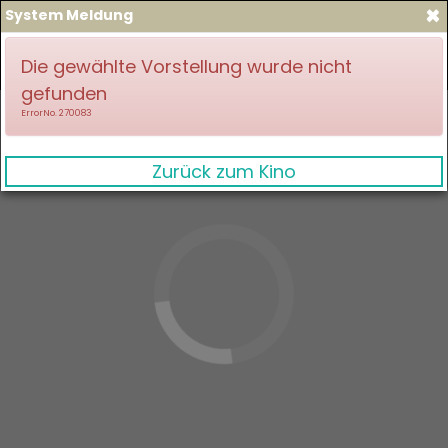
×
System Meldung
zum Spielplan
Anmelden
Die gewählte Vorstellung wurde nicht
gefunden
ErrorNo. 270083
Zurück zum Kino