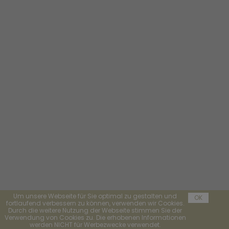
Um unsere Webseite für Sie optimal zu gestalten und
OK
fortlaufend verbessern zu können, verwenden wir Cookies.
Durch die weitere Nutzung der Webseite stimmen Sie der
Verwendung von Cookies zu. Die erhobenen Informationen
werden NICHT für Werbezwecke verwendet.