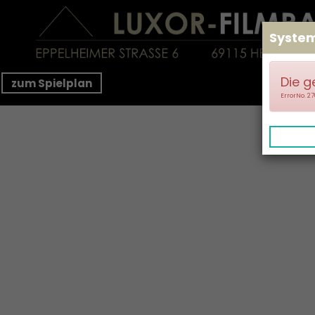
Syste
Die g
zum Spielplan
ErrorNo. 2