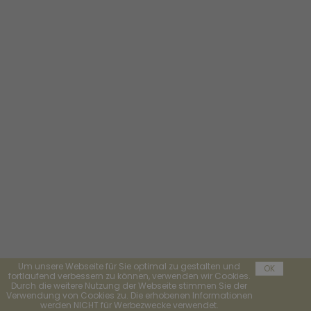
Um unsere Webseite für Sie optimal zu gestalten und
OK
fortlaufend verbessern zu können, verwenden wir Cookies.
Durch die weitere Nutzung der Webseite stimmen Sie der
Verwendung von Cookies zu. Die erhobenen Informationen
werden NICHT für Werbezwecke verwendet.