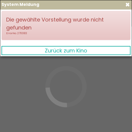
×
System Meldung
zum Spielplan
Anmelden
Die gewählte Vorstellung wurde nicht
gefunden
ErrorNo. 270083
Zurück zum Kino