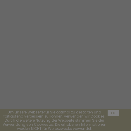
Um unsere Webseite für Sie optimal zu gestalten und
OK
fortlaufend verbessern zu können, verwenden wir Cookies.
Durch die weitere Nutzung der Webseite stimmen Sie der
Verwendung von Cookies zu. Die erhobenen Informationen
werden NICHT für Werbezwecke verwendet.