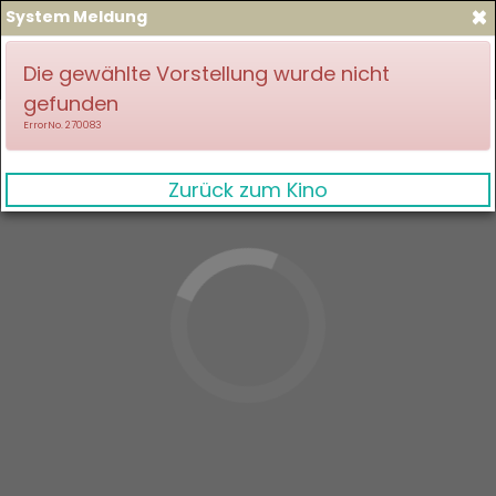
×
System Meldung
zum Spielplan
Anmelden
Die gewählte Vorstellung wurde nicht
gefunden
ErrorNo. 270083
Zurück zum Kino