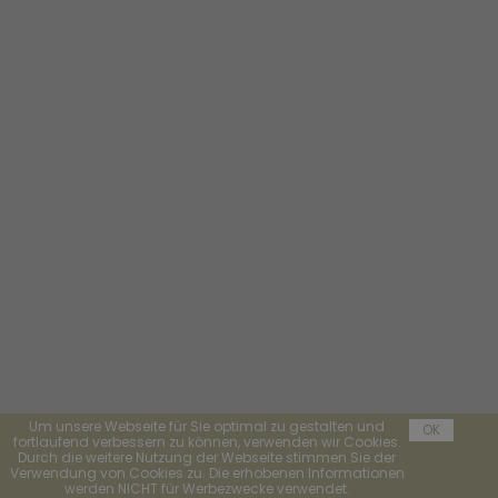
Um unsere Webseite für Sie optimal zu gestalten und
OK
fortlaufend verbessern zu können, verwenden wir Cookies.
Durch die weitere Nutzung der Webseite stimmen Sie der
Verwendung von Cookies zu. Die erhobenen Informationen
werden NICHT für Werbezwecke verwendet.