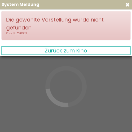
×
System Meldung
zum Spielplan
Anmelden
Die gewählte Vorstellung wurde nicht
gefunden
ErrorNo. 270083
Zurück zum Kino