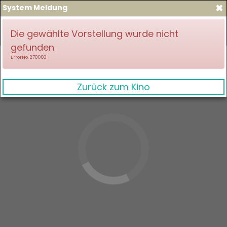
×
System Meldung
zum Spielplan
Anmelden
Die gewählte Vorstellung wurde nicht
gefunden
ErrorNo. 270083
Zurück zum Kino