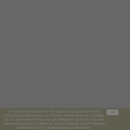
Um unsere Webseite für Sie optimal zu gestalten und
OK
fortlaufend verbessern zu können, verwenden wir Cookies.
Durch die weitere Nutzung der Webseite stimmen Sie der
Verwendung von Cookies zu. Die erhobenen Informationen
werden NICHT für Werbezwecke verwendet.