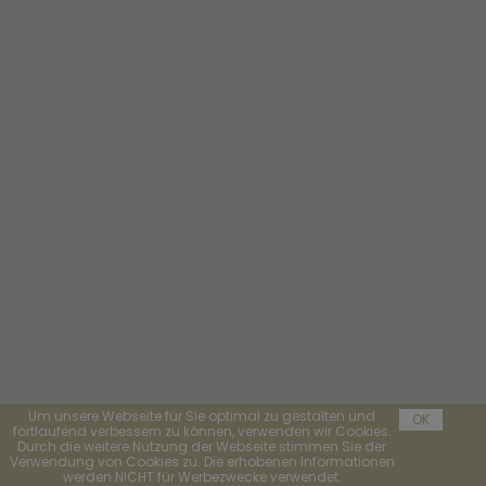
Um unsere Webseite für Sie optimal zu gestalten und
OK
fortlaufend verbessern zu können, verwenden wir Cookies.
Durch die weitere Nutzung der Webseite stimmen Sie der
Verwendung von Cookies zu. Die erhobenen Informationen
werden NICHT für Werbezwecke verwendet.