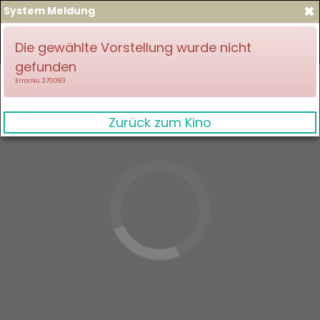
×
System Meldung
zum Spielplan
Anmelden
Die gewählte Vorstellung wurde nicht
gefunden
ErrorNo. 270083
Zurück zum Kino