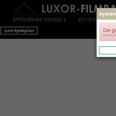
Syste
Die g
zum Spielplan
ErrorNo. 2