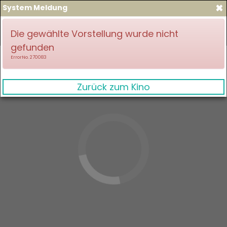
×
System Meldung
zum Spielplan
Anmelden
Die gewählte Vorstellung wurde nicht
gefunden
ErrorNo. 270083
Zurück zum Kino