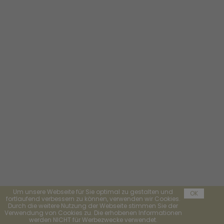
Um unsere Webseite für Sie optimal zu gestalten und
OK
fortlaufend verbessern zu können, verwenden wir Cookies.
Durch die weitere Nutzung der Webseite stimmen Sie der
Verwendung von Cookies zu. Die erhobenen Informationen
werden NICHT für Werbezwecke verwendet.