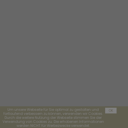
Um unsere Webseite für Sie optimal zu gestalten und
OK
fortlaufend verbessern zu können, verwenden wir Cookies.
Durch die weitere Nutzung der Webseite stimmen Sie der
Verwendung von Cookies zu. Die erhobenen Informationen
werden NICHT für Werbezwecke verwendet.