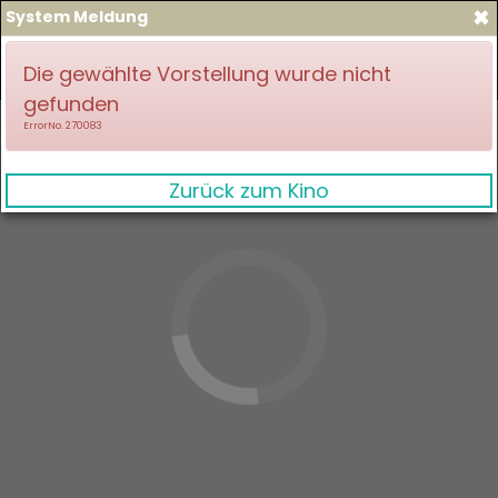
×
System Meldung
zum Spielplan
Anmelden
Die gewählte Vorstellung wurde nicht
gefunden
ErrorNo. 270083
Zurück zum Kino