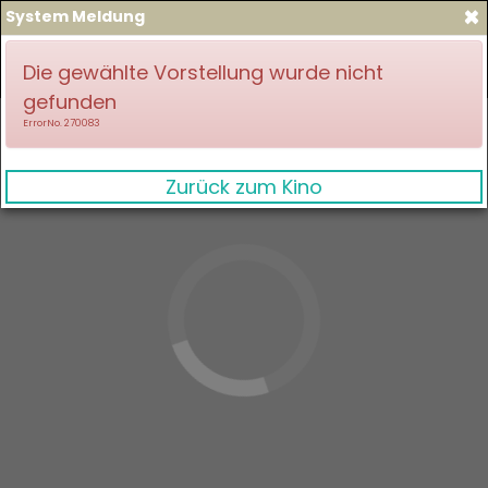
×
System Meldung
zum Spielplan
Anmelden
Die gewählte Vorstellung wurde nicht
gefunden
ErrorNo. 270083
Zurück zum Kino