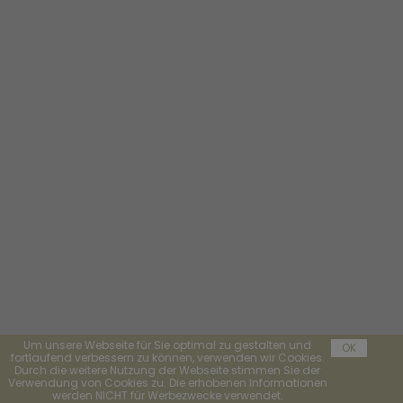
Um unsere Webseite für Sie optimal zu gestalten und
OK
fortlaufend verbessern zu können, verwenden wir Cookies.
Durch die weitere Nutzung der Webseite stimmen Sie der
Verwendung von Cookies zu. Die erhobenen Informationen
werden NICHT für Werbezwecke verwendet.