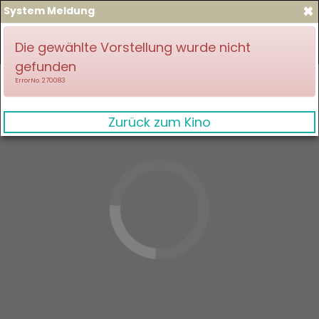
×
System Meldung
zum Spielplan
Anmelden
Die gewählte Vorstellung wurde nicht
gefunden
ErrorNo. 270083
Zurück zum Kino