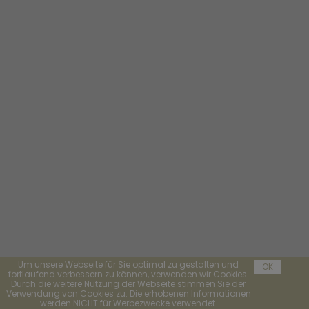
Um unsere Webseite für Sie optimal zu gestalten und
OK
fortlaufend verbessern zu können, verwenden wir Cookies.
Durch die weitere Nutzung der Webseite stimmen Sie der
Verwendung von Cookies zu. Die erhobenen Informationen
werden NICHT für Werbezwecke verwendet.