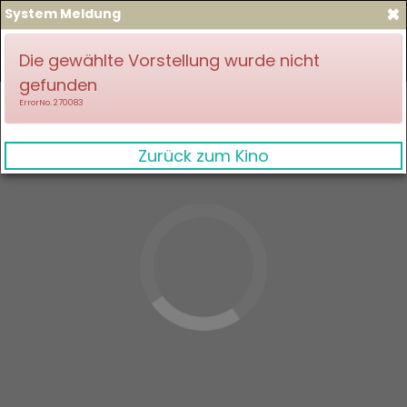
×
System Meldung
zum Spielplan
Anmelden
Die gewählte Vorstellung wurde nicht
gefunden
ErrorNo. 270083
Zurück zum Kino