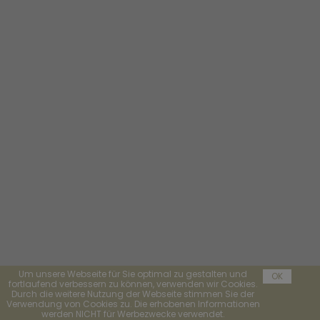
Um unsere Webseite für Sie optimal zu gestalten und
OK
fortlaufend verbessern zu können, verwenden wir Cookies.
Durch die weitere Nutzung der Webseite stimmen Sie der
Verwendung von Cookies zu. Die erhobenen Informationen
werden NICHT für Werbezwecke verwendet.