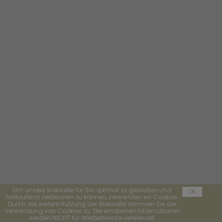
Um unsere Webseite für Sie optimal zu gestalten und
OK
fortlaufend verbessern zu können, verwenden wir Cookies.
Durch die weitere Nutzung der Webseite stimmen Sie der
Verwendung von Cookies zu. Die erhobenen Informationen
werden NICHT für Werbezwecke verwendet.