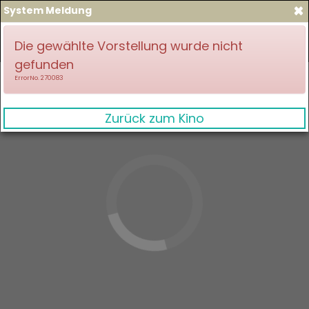
×
System Meldung
zum Spielplan
Anmelden
Die gewählte Vorstellung wurde nicht
gefunden
ErrorNo. 270083
Zurück zum Kino