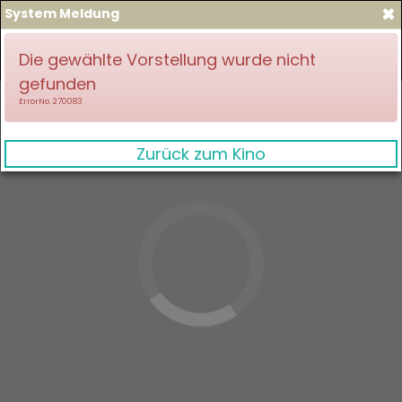
×
System Meldung
zum Spielplan
Anmelden
Die gewählte Vorstellung wurde nicht
gefunden
ErrorNo. 270083
Zurück zum Kino