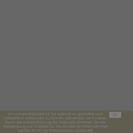
Um unsere Webseite für Sie optimal zu gestalten und
OK
fortlaufend verbessern zu können, verwenden wir Cookies.
Durch die weitere Nutzung der Webseite stimmen Sie der
Verwendung von Cookies zu. Die erhobenen Informationen
werden NICHT für Werbezwecke verwendet.