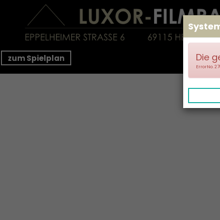
Syste
Die g
zum Spielplan
ErrorNo. 2