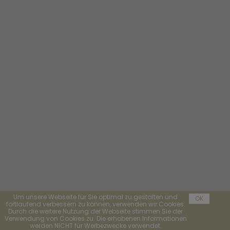
Um unsere Webseite für Sie optimal zu gestalten und
OK
fortlaufend verbessern zu können, verwenden wir Cookies.
Durch die weitere Nutzung der Webseite stimmen Sie der
Verwendung von Cookies zu. Die erhobenen Informationen
werden NICHT für Werbezwecke verwendet.