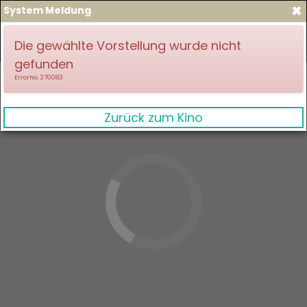
×
System Meldung
zum Spielplan
Anmelden
Die gewählte Vorstellung wurde nicht
gefunden
ErrorNo. 270083
Zurück zum Kino