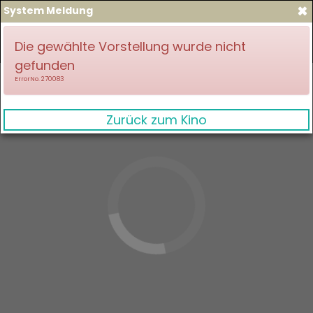
×
System Meldung
zum Spielplan
Anmelden
Die gewählte Vorstellung wurde nicht
gefunden
ErrorNo. 270083
Zurück zum Kino