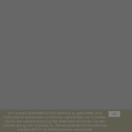
Um unsere Webseite für Sie optimal zu gestalten und
OK
fortlaufend verbessern zu können, verwenden wir Cookies.
Durch die weitere Nutzung der Webseite stimmen Sie der
Verwendung von Cookies zu. Die erhobenen Informationen
werden NICHT für Werbezwecke verwendet.