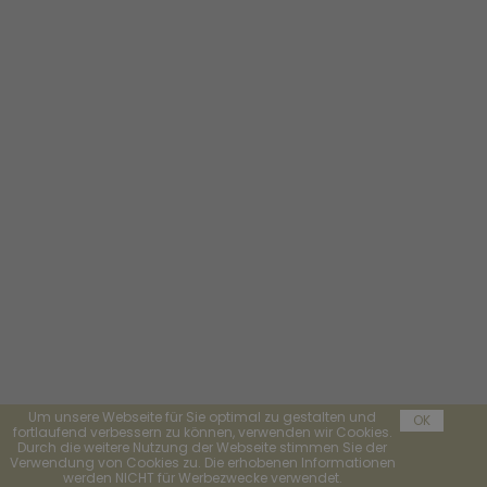
Um unsere Webseite für Sie optimal zu gestalten und
OK
fortlaufend verbessern zu können, verwenden wir Cookies.
Durch die weitere Nutzung der Webseite stimmen Sie der
Verwendung von Cookies zu. Die erhobenen Informationen
werden NICHT für Werbezwecke verwendet.