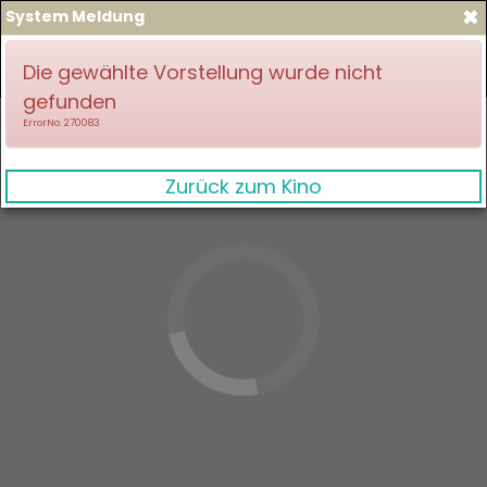
×
System Meldung
zum Spielplan
Anmelden
Die gewählte Vorstellung wurde nicht
gefunden
ErrorNo. 270083
Zurück zum Kino