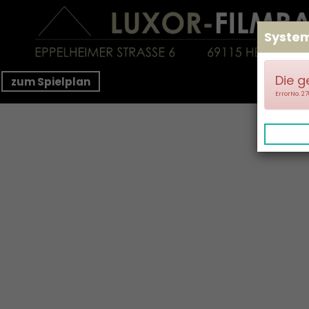
Syste
Die g
zum Spielplan
ErrorNo. 2