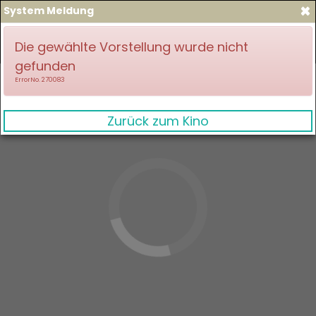
×
System Meldung
zum Spielplan
Anmelden
Die gewählte Vorstellung wurde nicht
gefunden
ErrorNo. 270083
Zurück zum Kino