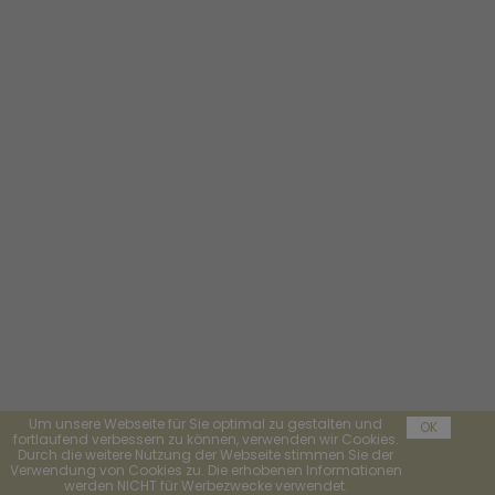
Um unsere Webseite für Sie optimal zu gestalten und
OK
fortlaufend verbessern zu können, verwenden wir Cookies.
Durch die weitere Nutzung der Webseite stimmen Sie der
Verwendung von Cookies zu. Die erhobenen Informationen
werden NICHT für Werbezwecke verwendet.