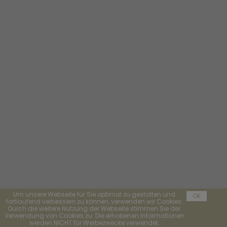
Um unsere Webseite für Sie optimal zu gestalten und
OK
fortlaufend verbessern zu können, verwenden wir Cookies.
Durch die weitere Nutzung der Webseite stimmen Sie der
Verwendung von Cookies zu. Die erhobenen Informationen
werden NICHT für Werbezwecke verwendet.