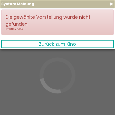
×
System Meldung
zum Spielplan
Anmelden
Die gewählte Vorstellung wurde nicht
gefunden
ErrorNo. 270083
Zurück zum Kino