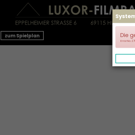
Syste
Die g
zum Spielplan
ErrorNo. 2