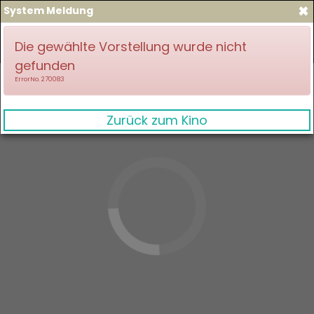
×
System Meldung
zum Spielplan
Anmelden
Die gewählte Vorstellung wurde nicht
gefunden
ErrorNo. 270083
Zurück zum Kino