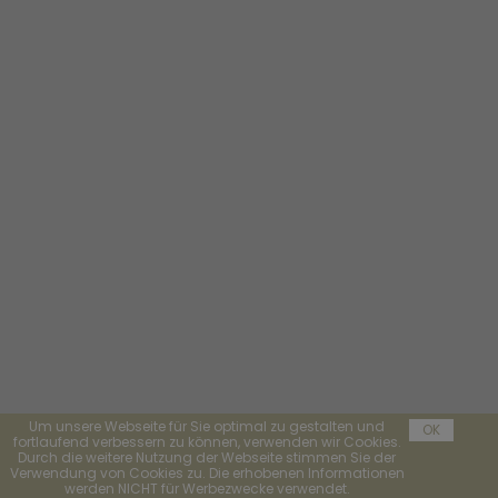
Um unsere Webseite für Sie optimal zu gestalten und
OK
fortlaufend verbessern zu können, verwenden wir Cookies.
Durch die weitere Nutzung der Webseite stimmen Sie der
Verwendung von Cookies zu. Die erhobenen Informationen
werden NICHT für Werbezwecke verwendet.