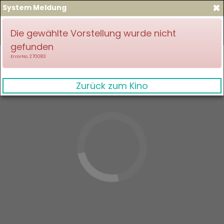
×
System Meldung
zum Spielplan
Anmelden
Die gewählte Vorstellung wurde nicht
gefunden
ErrorNo. 270083
Zurück zum Kino