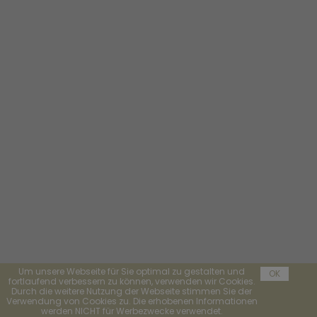
Um unsere Webseite für Sie optimal zu gestalten und
OK
fortlaufend verbessern zu können, verwenden wir Cookies.
Durch die weitere Nutzung der Webseite stimmen Sie der
Verwendung von Cookies zu. Die erhobenen Informationen
werden NICHT für Werbezwecke verwendet.