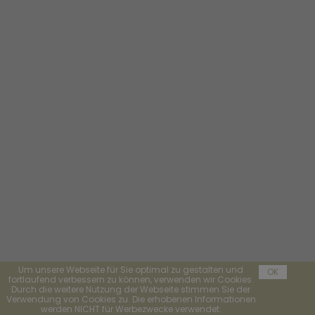
Um unsere Webseite für Sie optimal zu gestalten und
OK
fortlaufend verbessern zu können, verwenden wir Cookies.
Durch die weitere Nutzung der Webseite stimmen Sie der
Verwendung von Cookies zu. Die erhobenen Informationen
werden NICHT für Werbezwecke verwendet.