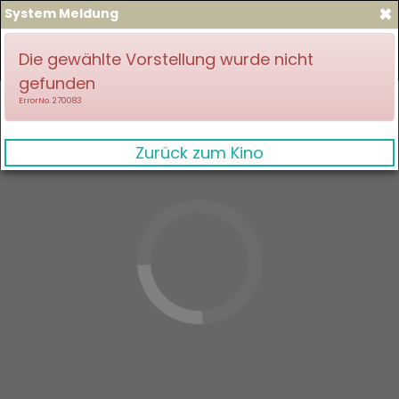
×
System Meldung
zum Spielplan
Anmelden
Die gewählte Vorstellung wurde nicht
gefunden
ErrorNo. 270083
Zurück zum Kino