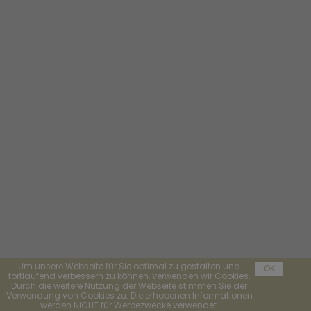
Um unsere Webseite für Sie optimal zu gestalten und
OK
fortlaufend verbessern zu können, verwenden wir Cookies.
Durch die weitere Nutzung der Webseite stimmen Sie der
Verwendung von Cookies zu. Die erhobenen Informationen
werden NICHT für Werbezwecke verwendet.