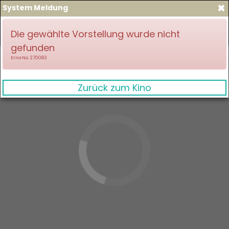
×
System Meldung
zum Spielplan
Anmelden
Die gewählte Vorstellung wurde nicht
gefunden
ErrorNo. 270083
Zurück zum Kino