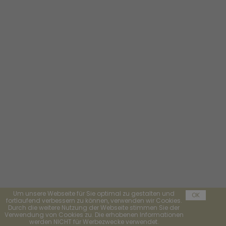
Um unsere Webseite für Sie optimal zu gestalten und
OK
fortlaufend verbessern zu können, verwenden wir Cookies.
Durch die weitere Nutzung der Webseite stimmen Sie der
Verwendung von Cookies zu. Die erhobenen Informationen
werden NICHT für Werbezwecke verwendet.