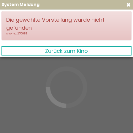
×
System Meldung
zum Spielplan
Anmelden
Die gewählte Vorstellung wurde nicht
gefunden
ErrorNo. 270083
Zurück zum Kino